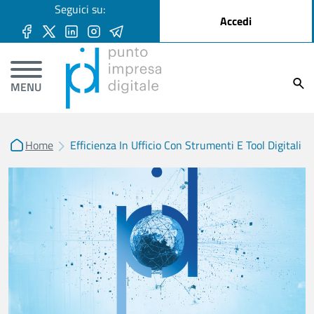
User account menu
Seguici su:
Salta al contenuto principale
Accedi
Ricer
MENU
Home
Efficienza In Ufficio Con Strumenti E Tool Digitali